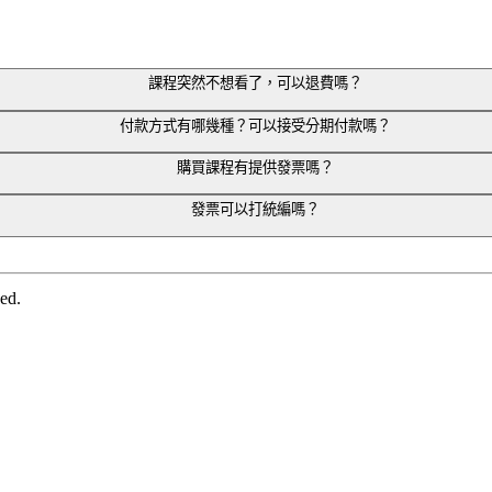
電子信箱通知信」。建議可先到垃圾郵件，或「促銷類別」做進
課程突然不想看了，可以退費嗎？
付款方式有哪幾種？可以接受分期付款嗎？
請退費。
以及超商代碼繳費。分期付款，目前可接受台新與玉山信用卡刷卡分
購買課程有提供發票嗎？
l 信箱。
發票可以打統編嗎？
輸入統一編號與公司抬頭，之後會寄送電子發票到註冊時留的 Em
d.