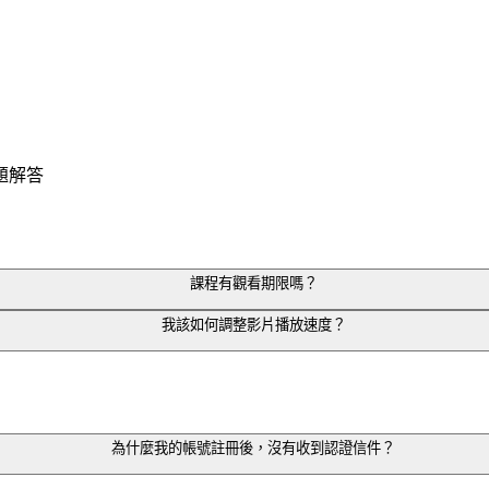
題解答
課程有觀看期限嗎？
我該如何調整影片播放速度？
及地點限制，皆可無限次數、重複觀看內容！
5、2 等速度可自由調整。
為什麼我的帳號註冊後，沒有收到認證信件？
期限內免費觀看更新內容。