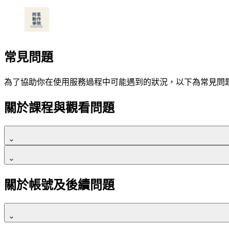
常見問題
為了協助你在使用服務過程中可能遇到的狀況，以下為常見問
關於課程與觀看問題
除非購買頁面／訂閱方案上有特別註明，全站課程多不受時間
你可以點選影片右下角齒輪按鈕，會有 0.75、正常、1.25、1.
本課程觀看期限為
12 個月
。
關於帳號及後續問題
觀看期間內可不限次數重複觀看課程內容。
若未來課程有新增單元，將直接加入課程中，學員可於觀看