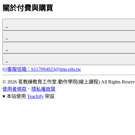
通常帳號註冊後，會立刻收到一封，由系統自動發送的「驗證
關於付費與購買
若在購買後 7 天內，確認未觀看正式課程影片、檔案，皆可申
我們可接受信用卡一次付清，網路 ATM、實體 ATM 轉帳
我們有提供電子發票，課程購買後，會直接寄送到你註冊的 Emai
可以打統編，請記得在付款時「發票類型」選擇「統編發票」，並
客服信箱：b117094023@tmu.edu.tw
© 2026 茗教練教育工作室-動作學院(線上課程) All Rights Reserve
使用者條款
．
隱私權政策
♥ 本站使用
Teachify
架設