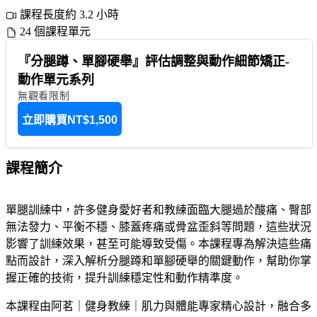
課程長度約 3.2 小時
24 個課程單元
『分腿蹲、單腳硬舉』評估調整與動作細節矯正-
動作單元系列
無觀看限制
立即購買
NT$1,500
課程簡介
單腿訓練中，許多健身愛好者和教練面臨大腿過於酸痛、臀部
無法發力、平衡不穩、膝蓋疼痛或骨盆歪斜等問題，這些狀況
影響了訓練效果，甚至可能導致受傷。本課程專為解決這些痛
點而設計，深入解析分腿蹲和單腳硬舉的關鍵動作，幫助你掌
握正確的技術，提升訓練穩定性和動作精準度。
本課程由阿茗｜健身教練｜肌力與體能專家精心設計，融合多