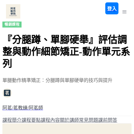
登入
暢銷課程
『分腿蹲、單腳硬舉』評估調
整與動作細節矯正-動作單元系
列
單腿動作精準矯正：分腿蹲與單腳硬舉的技巧與提升
阿茗/茗教練/阿茗師
課程簡介
課程要點
課程內容
關於講師
常見問題
課前問答