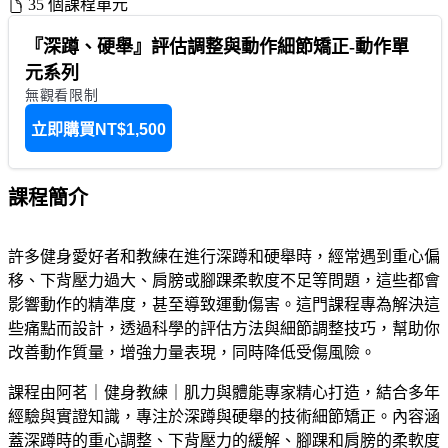
35 個課程單元
『深蹲、硬舉』評估調整與動作細節矯正-動作單
元系列
無觀看限制
立即購買
NT$1,500
課程簡介
許多健身愛好者和教練在進行深蹲和硬舉時，經常遇到重心偏
移、下背壓力過大、肩膀或腳踝柔軟度不足等問題，這些都會
影響動作的精準度，甚至導致運動傷害。這門課程專為解決這
些痛點而設計，透過科學的評估方法與細節調整技巧，幫助你
改善動作質量，增強力量表現，同時降低受傷風險。
課程由阿茗｜健身教練｜肌力與體能專家精心打造，結合多年
經驗與實證知識，專注於深蹲與硬舉的技術細節矯正。內容涵
蓋深蹲時的重心調整、下背壓力的緩解、腳踝和肩膀的柔軟度