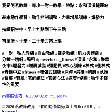
我是阿茗教練，專攻一對一教學，地點：永和頂溪捷運站
基本動作學習、動作控制調整、力量增肌訓練、爆發力
持續招生中，早上九點到下午三點
可單堂、十堂、二十堂方案上課
#一對一私人教練 #自由教練 #健身教練 #肌力與體能 #一
分鐘一塊錢 #場租 #powerforce_fitness #頂溪 #永和 #樂華
夜市
#爆發力 #增肌減脂 #運動員 #核心訓練 #棒式 #側棒式
#脊椎中立 #fitness #增強式訓練 #深蹲 #肩推 #胸肌 #臥推
#臀部 #背肌 #茗師練法 #茗師心法 #速度
#協調 #動作多樣
性的重要
客服信箱：b117094023@tmu.edu.tw
© 2026 茗教練教育工作室-動作學院(線上課程) All Rights
Reserved.