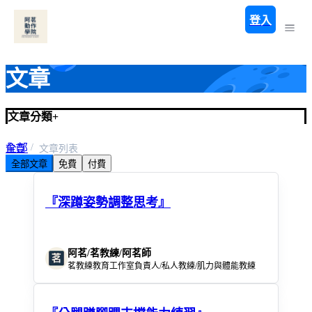
登入
文章
文章分類
+
全部
首頁
文章列表
全部文章
免費
付費
預設類別
『深蹲姿勢調整思考』
阿茗/茗教練/阿茗師
茗教練教育工作室負責人/私人教練/肌力與體能教練